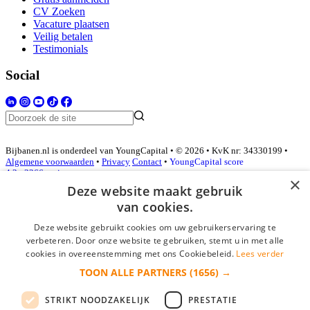
CV Zoeken
Vacature plaatsen
Veilig betalen
Testimonials
Social
Bijbanen.nl is onderdeel van YoungCapital • © 2026 • KvK nr: 34330199 •
Algemene voorwaarden
•
Privacy
Contact
•
YoungCapital score
4.3 - 3366 reviews
×
Deze website maakt gebruik
van cookies.
Inloggen als bedrijf
Deze website gebruikt cookies om uw gebruikerservaring te
verbeteren. Door onze website te gebruiken, stemt u in met alle
E-mail
*
cookies in overeenstemming met ons Cookiebeleid.
Lees verder
TOON ALLE PARTNERS
(1656) →
Wachtwoord
STRIKT NOODZAKELIJK
PRESTATIE
login gegevens onthouden