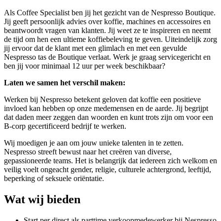
Als Coffee Specialist ben jij het gezicht van de Nespresso Boutique.
Jij geeft persoonlijk advies over koffie, machines en accessoires en
beantwoordt vragen van klanten. Jij weet ze te inspireren en neemt
de tijd om hen een ultieme koffiebeleving te geven. Uiteindelijk zorg
jij ervoor dat de klant met een glimlach en met een gevulde
Nespresso tas de Boutique verlaat. Werk je graag servicegericht en
ben jij voor minimaal 12 uur per week beschikbaar?
Laten we samen het verschil maken:
Werken bij Nespresso betekent geloven dat koffie een positieve
invloed kan hebben op onze medemensen en de aarde. Jij begrijpt
dat daden meer zeggen dan woorden en kunt trots zijn om voor een
B-corp gecertificeerd bedrijf te werken.
Wij moedigen je aan om jouw unieke talenten in te zetten.
Nespresso streeft bewust naar het creëren van diverse,
gepassioneerde teams. Het is belangrijk dat iedereen zich welkom en
veilig voelt ongeacht gender, religie, culturele achtergrond, leeftijd,
beperking of seksuele oriëntatie.
Wat wij bieden
Start per direct als parttime verkoopmedewerker bij Nespresso