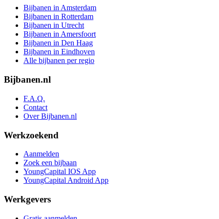
Bijbanen in Amsterdam
Bijbanen in Rotterdam
Bijbanen in Utrecht
Bijbanen in Amersfoort
Bijbanen in Den Haag
Bijbanen in Eindhoven
Alle bijbanen per regio
Bijbanen.nl
F.A.Q.
Contact
Over Bijbanen.nl
Werkzoekend
Aanmelden
Zoek een bijbaan
YoungCapital IOS App
YoungCapital Android App
Werkgevers
Gratis aanmelden