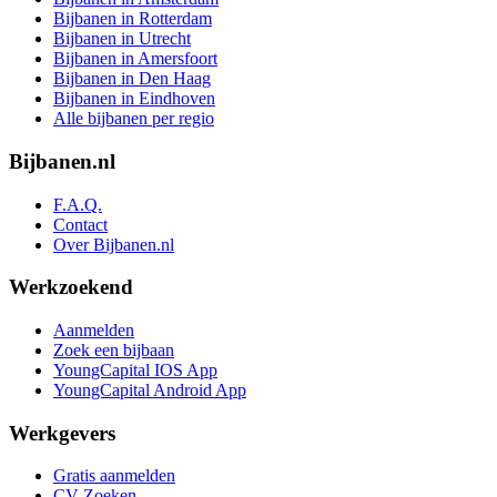
Bijbanen in Rotterdam
Bijbanen in Utrecht
Bijbanen in Amersfoort
Bijbanen in Den Haag
Bijbanen in Eindhoven
Alle bijbanen per regio
Bijbanen.nl
F.A.Q.
Contact
Over Bijbanen.nl
Werkzoekend
Aanmelden
Zoek een bijbaan
YoungCapital IOS App
YoungCapital Android App
Werkgevers
Gratis aanmelden
CV Zoeken