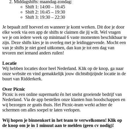
Middagshifts: maandag-zondag:
Shift 1: 14:00 – 16:45
Shift 2: 16:45 – 19:30
Shift 3: 19:30 – 22:30
Je bepaalt zelf hoeveel en wanneer je komt werken. Dit doe je door
elke week via een app de shifts te claimen die jij wilt. Wel vragen
we je om iedere week op minimaal 6 vaste momenten beschikbaar te
zijn. Deze shifts kies je in overleg met je leidinggevende. Mocht een
van je shifts je niet goed uitkomen, dan kun je tot een dag van
tevoren met iemand anders ruilen!
Locatie
Wij hebben locaties door heel Nederland. Klik op de knop, ga naar
onze website en vind gemakkelijk jouw dichtstbijzijnde locatie in de
buurt van Ridderkerk.
Over Picnic
Picnic is een online supermarkt én het snelst groeiende bedrijf van
Nederland. Via de app bestellen onze klanten hun boodschappen en
wij bezorgen ze gratis thuis. Het Picnic-team werkt achter de
schermen om alles soepel te laten verlopen.
Wij hopen je binnenkort in het team te verwelkomen! Klik op
de knop om je in 1 minuut aan te melden (geen cv nodig)!