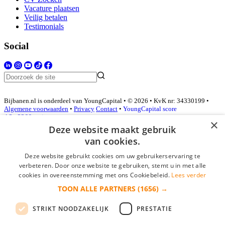
Vacature plaatsen
Veilig betalen
Testimonials
Social
Bijbanen.nl is onderdeel van YoungCapital • © 2026 • KvK nr: 34330199 •
Algemene voorwaarden
•
Privacy
Contact
•
YoungCapital score
4.3 - 3366 reviews
×
Deze website maakt gebruik
van cookies.
Inloggen als bedrijf
Deze website gebruikt cookies om uw gebruikerservaring te
verbeteren. Door onze website te gebruiken, stemt u in met alle
E-mail
*
cookies in overeenstemming met ons Cookiebeleid.
Lees verder
TOON ALLE PARTNERS
(1656) →
Wachtwoord
STRIKT NOODZAKELIJK
PRESTATIE
login gegevens onthouden
Wachtwoord vergeten?