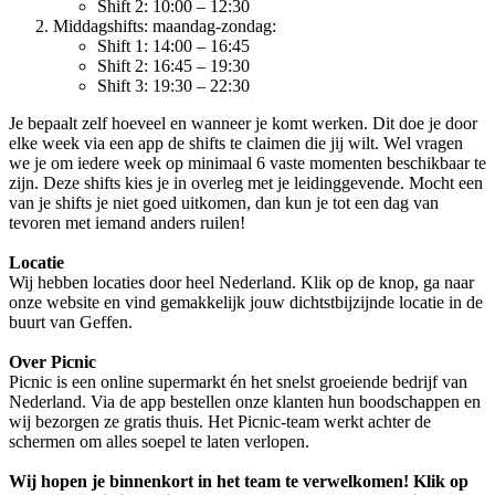
Shift 2: 10:00 – 12:30
Middagshifts: maandag-zondag:
Shift 1: 14:00 – 16:45
Shift 2: 16:45 – 19:30
Shift 3: 19:30 – 22:30
Je bepaalt zelf hoeveel en wanneer je komt werken. Dit doe je door
elke week via een app de shifts te claimen die jij wilt. Wel vragen
we je om iedere week op minimaal 6 vaste momenten beschikbaar te
zijn. Deze shifts kies je in overleg met je leidinggevende. Mocht een
van je shifts je niet goed uitkomen, dan kun je tot een dag van
tevoren met iemand anders ruilen!
Locatie
Wij hebben locaties door heel Nederland. Klik op de knop, ga naar
onze website en vind gemakkelijk jouw dichtstbijzijnde locatie in de
buurt van Geffen.
Over Picnic
Picnic is een online supermarkt én het snelst groeiende bedrijf van
Nederland. Via de app bestellen onze klanten hun boodschappen en
wij bezorgen ze gratis thuis. Het Picnic-team werkt achter de
schermen om alles soepel te laten verlopen.
Wij hopen je binnenkort in het team te verwelkomen! Klik op