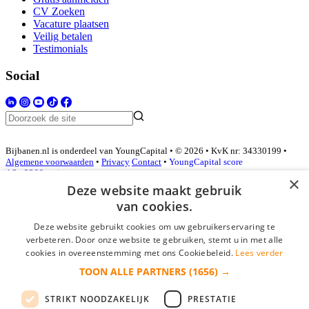
CV Zoeken
Vacature plaatsen
Veilig betalen
Testimonials
Social
Bijbanen.nl is onderdeel van YoungCapital • © 2026 • KvK nr: 34330199 •
Algemene voorwaarden
•
Privacy
Contact
•
YoungCapital score
4.3 - 3366 reviews
×
Deze website maakt gebruik
van cookies.
Inloggen als bedrijf
Deze website gebruikt cookies om uw gebruikerservaring te
verbeteren. Door onze website te gebruiken, stemt u in met alle
E-mail
*
cookies in overeenstemming met ons Cookiebeleid.
Lees verder
TOON ALLE PARTNERS
(1656) →
Wachtwoord
STRIKT NOODZAKELIJK
PRESTATIE
login gegevens onthouden