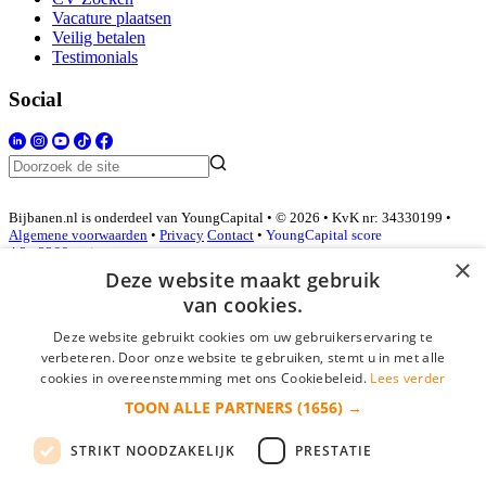
Vacature plaatsen
Veilig betalen
Testimonials
Social
Bijbanen.nl is onderdeel van YoungCapital • © 2026 • KvK nr: 34330199 •
Algemene voorwaarden
•
Privacy
Contact
•
YoungCapital score
4.3 - 3366 reviews
×
Deze website maakt gebruik
van cookies.
Inloggen als bedrijf
Deze website gebruikt cookies om uw gebruikerservaring te
verbeteren. Door onze website te gebruiken, stemt u in met alle
E-mail
*
cookies in overeenstemming met ons Cookiebeleid.
Lees verder
TOON ALLE PARTNERS
(1656) →
Wachtwoord
STRIKT NOODZAKELIJK
PRESTATIE
login gegevens onthouden
Wachtwoord vergeten?