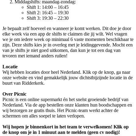
Middagshifts: maandag-zondag:
Shift 1: 14:00 – 16:45
Shift 2: 16:45 – 19:30
Shift 3: 19:30 – 22:30
Je bepaalt zelf hoeveel en wanneer je komt werken. Dit doe je door
elke week via een app de shifts te claimen die jij wilt. Wel vragen
we je om iedere week op minimaal 6 vaste momenten beschikbaar te
zijn. Deze shifts kies je in overleg met je leidinggevende. Mocht een
van je shifts je niet goed uitkomen, dan kun je tot een dag van
tevoren met iemand anders ruilen!
Locatie
Wij hebben locaties door heel Nederland. Klik op de knop, ga naar
onze website en vind gemakkelijk jouw dichtstbijzijnde locatie in de
buurt van Ridderkerk.
Over Picnic
Picnic is een online supermarkt én het snelst groeiende bedrijf van
Nederland. Via de app bestellen onze klanten hun boodschappen en
wij bezorgen ze gratis thuis. Het Picnic-team werkt achter de
schermen om alles soepel te laten verlopen.
Wij hopen je binnenkort in het team te verwelkomen! Klik op
de knop om je in 1 minuut aan te melden (geen cv nodig)!