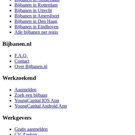
Bijbanen in Rotterdam
Bijbanen in Utrecht
Bijbanen in Amersfoort
Bijbanen in Den Haag
Bijbanen in Eindhoven
Alle bijbanen per regio
Bijbanen.nl
F.A.Q.
Contact
Over Bijbanen.nl
Werkzoekend
Aanmelden
Zoek een bijbaan
YoungCapital IOS App
YoungCapital Android App
Werkgevers
Gratis aanmelden
CV Zoeken