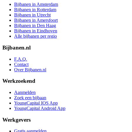
Bijbanen in Amsterdam
Bijbanen in Rotterdam
Bijbanen in Utrecht
Bijbanen in Amersfoort
Bijbanen in Den Haag
Bijbanen in Eindhoven
Alle bijbanen per regio
Bijbanen.nl
F.A.Q.
Contact
Over Bijbanen.nl
Werkzoekend
Aanmelden
Zoek een bijbaan
YoungCapital IOS App
YoungCapital Android App
Werkgevers
Gratis aanmelden