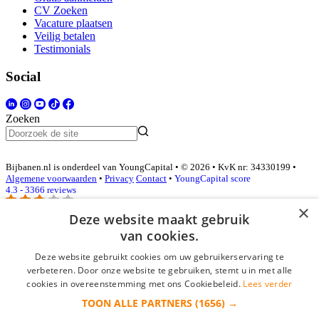
CV Zoeken
Vacature plaatsen
Veilig betalen
Testimonials
Social
Zoeken
Bijbanen.nl is onderdeel van YoungCapital • © 2026 • KvK nr: 34330199 •
Algemene voorwaarden
•
Privacy
Contact
•
YoungCapital score
4.3 - 3366 reviews
×
Deze website maakt gebruik
van cookies.
Inloggen als bedrijf
Deze website gebruikt cookies om uw gebruikerservaring te
E-mail
*
verbeteren. Door onze website te gebruiken, stemt u in met alle
cookies in overeenstemming met ons Cookiebeleid.
Lees verder
TOON ALLE PARTNERS
(1656) →
Wachtwoord