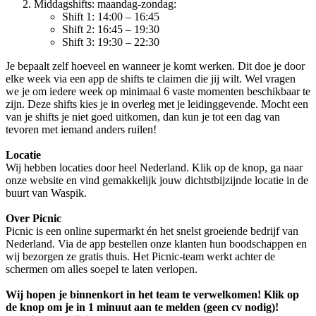
Middagshifts: maandag-zondag:
Shift 1: 14:00 – 16:45
Shift 2: 16:45 – 19:30
Shift 3: 19:30 – 22:30
Je bepaalt zelf hoeveel en wanneer je komt werken. Dit doe je door
elke week via een app de shifts te claimen die jij wilt. Wel vragen
we je om iedere week op minimaal 6 vaste momenten beschikbaar te
zijn. Deze shifts kies je in overleg met je leidinggevende. Mocht een
van je shifts je niet goed uitkomen, dan kun je tot een dag van
tevoren met iemand anders ruilen!
Locatie
Wij hebben locaties door heel Nederland. Klik op de knop, ga naar
onze website en vind gemakkelijk jouw dichtstbijzijnde locatie in de
buurt van Waspik.
Over Picnic
Picnic is een online supermarkt én het snelst groeiende bedrijf van
Nederland. Via de app bestellen onze klanten hun boodschappen en
wij bezorgen ze gratis thuis. Het Picnic-team werkt achter de
schermen om alles soepel te laten verlopen.
Wij hopen je binnenkort in het team te verwelkomen! Klik op
de knop om je in 1 minuut aan te melden (geen cv nodig)!