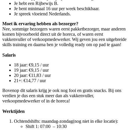
Je hebt een Rijbewijs B.
Je bent minimaal 16 uur per week beschikbaar.
Je spreek vloeiend Nederlands.
Moet ik ervaring hebben als bezorger?
Nee, sommige bezorgers waren eerst pakketbezorger, maar anderen
komen bijvoorbeeld direct uit de horeca, of waren eerst
vakkenvuller of verkoopmedewerker. Wij geven jou een uitgebreide
skills training en daarna ben je volledig ready om op pad te gaan!
Salaris
18 jaar: €9,15 / uur
19 jaar: €9,15 / uur
20 jaar: €11,83 / uur
21+: €14,77 / uur
Bovenop dit salaris krijg je ook nog fooi en gratis snacks. Bij ons
verdien je dus een stuk meer dan als vakkenvuller,
verkoopmedewerker of in de horeca!
Werktijden
Ochtendshifts: maandag-zondag(nog niet in elke locatie):
Shift 1: 07:00 – 10:30