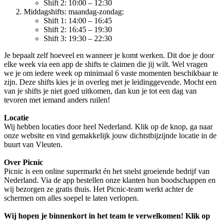
Shift 2: 10:00 – 12:30
Middagshifts: maandag-zondag:
Shift 1: 14:00 – 16:45
Shift 2: 16:45 – 19:30
Shift 3: 19:30 – 22:30
Je bepaalt zelf hoeveel en wanneer je komt werken. Dit doe je door
elke week via een app de shifts te claimen die jij wilt. Wel vragen
we je om iedere week op minimaal 6 vaste momenten beschikbaar te
zijn. Deze shifts kies je in overleg met je leidinggevende. Mocht een
van je shifts je niet goed uitkomen, dan kun je tot een dag van
tevoren met iemand anders ruilen!
Locatie
Wij hebben locaties door heel Nederland. Klik op de knop, ga naar
onze website en vind gemakkelijk jouw dichtstbijzijnde locatie in de
buurt van Vleuten.
Over Picnic
Picnic is een online supermarkt én het snelst groeiende bedrijf van
Nederland. Via de app bestellen onze klanten hun boodschappen en
wij bezorgen ze gratis thuis. Het Picnic-team werkt achter de
schermen om alles soepel te laten verlopen.
Wij hopen je binnenkort in het team te verwelkomen! Klik op