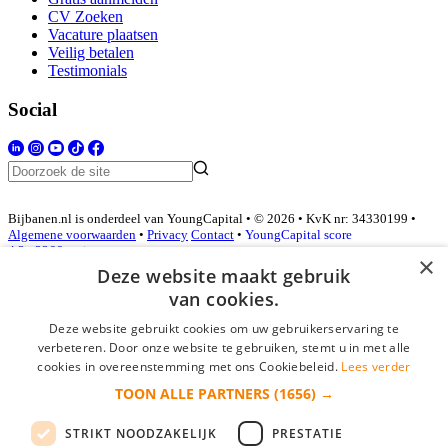
CV Zoeken
Vacature plaatsen
Veilig betalen
Testimonials
Social
Bijbanen.nl is onderdeel van YoungCapital • © 2026 • KvK nr: 34330199 •
Algemene voorwaarden
•
Privacy
Contact
•
YoungCapital score
4.3 - 3366 reviews
×
Deze website maakt gebruik
van cookies.
Inloggen als bedrijf
Deze website gebruikt cookies om uw gebruikerservaring te
verbeteren. Door onze website te gebruiken, stemt u in met alle
E-mail
*
cookies in overeenstemming met ons Cookiebeleid.
Lees verder
TOON ALLE PARTNERS
(1656) →
Wachtwoord
STRIKT NOODZAKELIJK
PRESTATIE
login gegevens onthouden