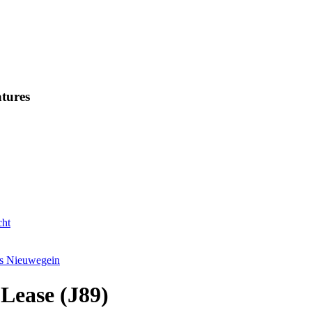
tures
cht
s Nieuwegein
Lease (J89)