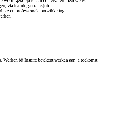
je wordt gekoppeld aan een ervaren medewerker
gen, via learning-on-the-job
lijke en professionele ontwikkeling
werken
es. Werken bij Inspire betekent werken aan je toekomst!