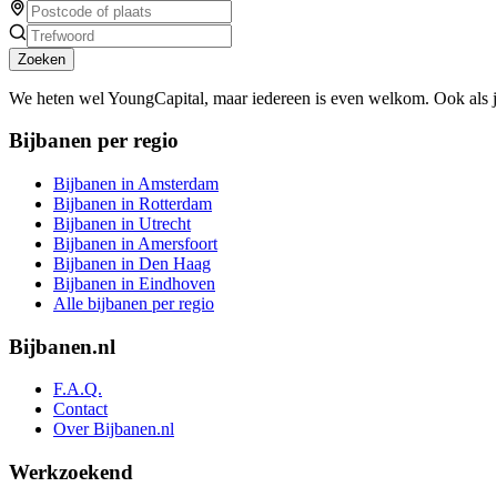
Zoeken
We heten wel YoungCapital, maar iedereen is even welkom. Ook als 
Bijbanen per regio
Bijbanen in Amsterdam
Bijbanen in Rotterdam
Bijbanen in Utrecht
Bijbanen in Amersfoort
Bijbanen in Den Haag
Bijbanen in Eindhoven
Alle bijbanen per regio
Bijbanen.nl
F.A.Q.
Contact
Over Bijbanen.nl
Werkzoekend