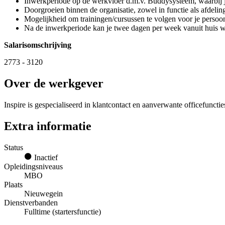
Inwerkperiode op de werkvloer d.m.v. Buddysysteem, waarbij 
Doorgroeien binnen de organisatie, zowel in functie als afdelin
Mogelijkheid om trainingen/cursussen te volgen voor je persoon
Na de inwerkperiode kan je twee dagen per week vanuit huis 
Salarisomschrijving
2773 - 3120
Over de werkgever
Inspire is gespecialiseerd in klantcontact en aanverwante officefuncti
Extra informatie
Status
Inactief
Opleidingsniveaus
MBO
Plaats
Nieuwegein
Dienstverbanden
Fulltime (startersfunctie)