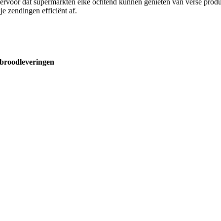
ervoor dat supermarkten elke ochtend kunnen genieten van verse produc
je zendingen efficiënt af.
e broodleveringen