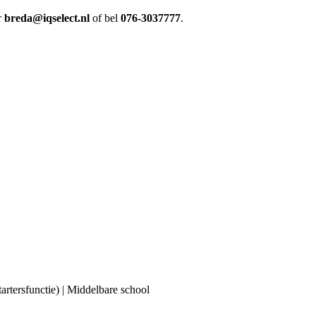
r
breda@iqselect.nl
of bel
076-3037777
.
tartersfunctie) | Middelbare school