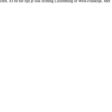
ten. Af en toe rijd je ook richting Luxemburg of West-Frankrijk. Met