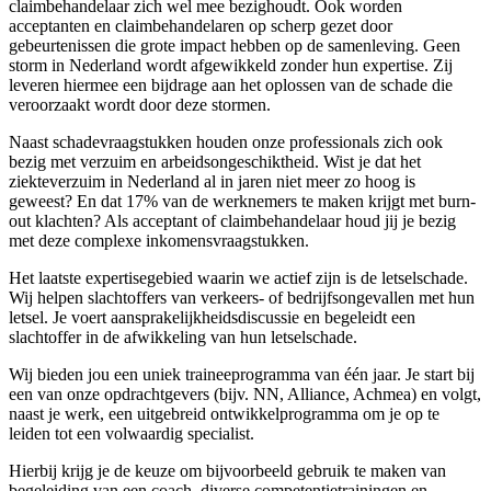
claimbehandelaar zich wel mee bezighoudt. Ook worden
acceptanten en claimbehandelaren op scherp gezet door
gebeurtenissen die grote impact hebben op de samenleving. Geen
storm in Nederland wordt afgewikkeld zonder hun expertise. Zij
leveren hiermee een bijdrage aan het oplossen van de schade die
veroorzaakt wordt door deze stormen.
Naast schadevraagstukken houden onze professionals zich ook
bezig met verzuim en arbeidsongeschiktheid. Wist je dat het
ziekteverzuim in Nederland al in jaren niet meer zo hoog is
geweest? En dat 17% van de werknemers te maken krijgt met burn-
out klachten? Als acceptant of claimbehandelaar houd jij je bezig
met deze complexe inkomensvraagstukken.
Het laatste expertisegebied waarin we actief zijn is de letselschade.
Wij helpen slachtoffers van verkeers- of bedrijfsongevallen met hun
letsel. Je voert aansprakelijkheidsdiscussie en begeleidt een
slachtoffer in de afwikkeling van hun letselschade.
Wij bieden jou een uniek traineeprogramma van één jaar. Je start bij
een van onze opdrachtgevers (bijv. NN, Alliance, Achmea) en volgt,
naast je werk, een uitgebreid ontwikkelprogramma om je op te
leiden tot een volwaardig specialist.
Hierbij krijg je de keuze om bijvoorbeeld gebruik te maken van
begeleiding van een coach, diverse competentietrainingen en