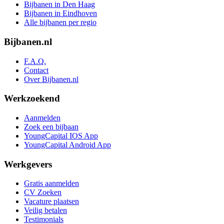
Bijbanen in Den Haag
Bijbanen in Eindhoven
Alle bijbanen per regio
Bijbanen.nl
F.A.Q.
Contact
Over Bijbanen.nl
Werkzoekend
Aanmelden
Zoek een bijbaan
YoungCapital IOS App
YoungCapital Android App
Werkgevers
Gratis aanmelden
CV Zoeken
Vacature plaatsen
Veilig betalen
Testimonials