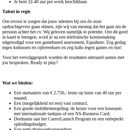
Je bent 32-40 uur per week beschikbaar.
Talent in regie
Om ervoor te zorgen dat jouw talenten bij ons én onze
opdrachtgevers gaan shinen, zijn wij van mening dat het gaat om de
persoon achter het cv. Wij geloven namelijk in potentie. Om dit goed
in kaart te brengen, word je na een telefonische kennismaking
uitgenodigd voor een gamebased assessment, Equalture. Zeg gedag
tegen kubussen en cijferreeksen en zeg hallo tegen games en fun!
Voor het vervolggesprek worden de resultaten uiteraard samen met
jou besproken. Ready to play?
Wat we bieden:
Een startsalaris van € 2.750,- bruto op basis van 40 uur per
maand;
Een (mogelijkheid tot een) vast contract;
Een goede mobiliteitsregeling: de keuze voor een leaseauto
met internationale tankpas of een NS-Business Card;
Deelname aan het CareerLaunch Program en een onbeperkt
opleidingsbudget;
Een netto thuiswerkvergoeding;