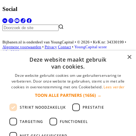
Social
Bijbanen.nl is onderdeel van YoungCapital • © 2026 • KvK nr: 34330199 •
Algemene voorwaarden
•
Privacy
Contact
•
YoungCapital score
4.3 - 3366 reviews
×
Deze website maakt gebruik
van cookies.
Inloggen als bedrijf
Deze website gebruikt cookies om uw gebruikerservaring te
verbeteren. Door onze website te gebruiken, stemt u in met alle
E-mail
*
cookies in overeenstemming met ons Cookiebeleid.
Lees verder
TOON ALLE PARTNERS
(1656) →
Wachtwoord
STRIKT NOODZAKELIJK
PRESTATIE
login gegevens onthouden
Wachtwoord vergeten?
login
TARGETING
FUNCTIONEEL
Bedrijf aanmelden
NIET-GECLASSIFICEERD