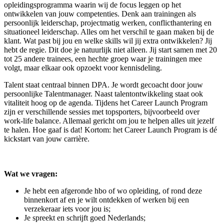
opleidingsprogramma waarin wij de focus leggen op het
ontwikkelen van jouw competenties. Denk aan trainingen als
persoonlijk leiderschap, projectmatig werken, conflicthantering en
situationeel leiderschap. Alles om het verschil te gaan maken bij de
klant. Wat past bij jou en welke skills wil jij extra ontwikkelen? Jij
hebt de regie. Dit doe je natuurlijk niet alleen. Jij start samen met 20
tot 25 andere trainees, een hechte groep waar je trainingen mee
volgt, maar elkaar ook opzoekt voor kennisdeling.
Talent staat centraal binnen DPA. Je wordt gecoacht door jouw
persoonlijke Talentmanager. Naast talentontwikkeling staat ook
vitaliteit hoog op de agenda. Tijdens het Career Launch Program
zijn er verschillende sessies met topsporters, bijvoorbeeld over
work-life balance. Allemaal gericht om jou te helpen alles uit jezelf
te halen. Hoe gaaf is dat! Kortom: het Career Launch Program is dé
kickstart van jouw carrière.
Wat we vragen:
Je hebt een afgeronde hbo of wo opleiding, of rond deze
binnenkort af en je wilt ontdekken of werken bij een
verzekeraar iets voor jou is;
Je spreekt en schrijft goed Nederlands;