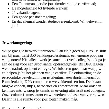
Een Talentmanager die jou stimuleert op je carrièrepad;
De mogelijkheid tot hybride werken;
25 vakantiedagen;
Een goede pensioenregeling;
En dat allemaal zonder studieovereenkomst. Wij geloven in
jou!
Je werkomgeving:
Wil je graag je netwerk uitbreiden? Dan zit je goed bij DPA. Je sluit
aan bij maar liefst 350 bankingprofessionals: een enorme pool aan
vakgenoten! Niet alleen werk je samen met veel collega's, ook ga je
aan de slag voor een groot aantal opdrachtgevers. Bij DPA leggen
we de nadruk op talent en regie. We luisteren goed naar wat jij wilt
en helpen je bij het plannen van je carrière. De onboarding en de
persoonlijke begeleiding van je talentmanager dragen hieraan bij.
Extra leuk: bij DPA combineren we vakkennis en fun. Denk aan
bingo-avonden, uitjes, barbecues en zomerfeesten. Maar ook aan
kennisevents, waarop je kennis en ervaring uitwisselt met collega's.
Onze cultuur is transparant en we werken op basis van vertrouwen.
Daarin is alle ruimte voor jou: fouten maken mág.