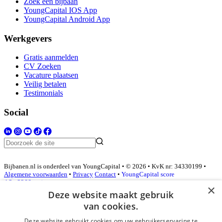
Zoek een bijbaan
YoungCapital IOS App
YoungCapital Android App
Werkgevers
Gratis aanmelden
CV Zoeken
Vacature plaatsen
Veilig betalen
Testimonials
Social
Bijbanen.nl is onderdeel van YoungCapital • © 2026 • KvK nr: 34330199 •
Algemene voorwaarden
•
Privacy
Contact
•
YoungCapital score
4.3 - 3366 reviews
×
Deze website maakt gebruik
van cookies.
Inloggen als bedrijf
Deze website gebruikt cookies om uw gebruikerservaring te