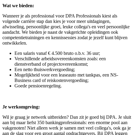
Wat we bieden:
Wanneer je als professional voor DPA Professionals kiest als
volgende carrière stap dan kies je voor meer uitdagingen,
afwisseling, persoonlijke groei, leuke collega's en veel persoonlijke
aandacht. We bieden je naast de vakgerichte opleidingen ook
competentietrainingen en kennissessies zodat je jezelf kunt blijven
ontwikkelen.
Een salaris vanaf € 4.500 bruto o.b.v. 36 uur;
Verschillende arbeidsovereenkomsten zoals: een
dienstverband of projectovereenkomst;
Een netto thuiswerkvergoeding;
Mogelijkheid voor een leaseauto met tankpas, een NS-
Business card of reiskostenvergoeding;
Goede pensioenregeling.
Je werkomgeving:
Wil je graag je netwerk uitbreiden? Dan zit je goed bij DPA. Je sluit
aan bij maar liefst 350 bankingprofessionals: een enorme pool aan
vakgenoten! Niet alleen werk je samen met veel collega's, ook ga je
aan de slag voor een groot aantal opdrachtgevers. Bij DPA leggen