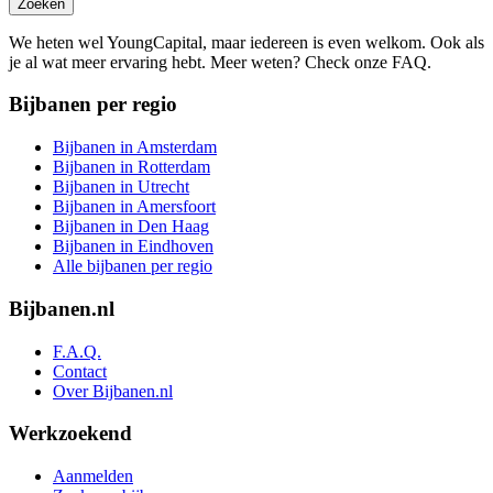
Zoeken
We heten wel YoungCapital, maar iedereen is even welkom. Ook als
je al wat meer ervaring hebt. Meer weten? Check onze FAQ.
Bijbanen per regio
Bijbanen in Amsterdam
Bijbanen in Rotterdam
Bijbanen in Utrecht
Bijbanen in Amersfoort
Bijbanen in Den Haag
Bijbanen in Eindhoven
Alle bijbanen per regio
Bijbanen.nl
F.A.Q.
Contact
Over Bijbanen.nl
Werkzoekend
Aanmelden