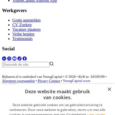
YoungCapital Android App
Werkgevers
Gratis aanmelden
CV Zoeken
Vacature plaatsen
Veilig betalen
Testimonials
Social
Bijbanen.nl is onderdeel van YoungCapital • © 2026 • KvK nr: 34330199 •
Algemene voorwaarden
•
Privacy
Contact
•
YoungCapital score
4.3 - 3366 reviews
×
Deze website maakt gebruik
van cookies.
Inloggen als bedrijf
Deze website gebruikt cookies om uw gebruikerservaring te
verbeteren. Door onze website te gebruiken, stemt u in met alle
E-mail
*
cookies in overeenstemming met ons Cookiebeleid.
Lees verder