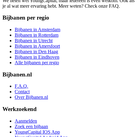
We heten wel YoungCapital, maar iedereen is even welkom. Ook als
je al wat meer ervaring hebt. Meer weten? Check onze FAQ.
Bijbanen per regio
Bijbanen in Amsterdam
Bijbanen in Rotterdam
Bijbanen in Utrecht
Bijbanen in Amersfoort
Bijbanen in Den Haag
Bijbanen in Eindhoven
Alle bijbanen per regio
Bijbanen.nl
F.A.Q.
Contact
Over Bijbanen.nl
Werkzoekend
Aanmelden
Zoek een bijbaan
YoungCapital IOS App