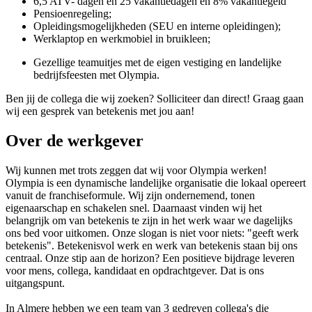
6,5 ATV- dagen en 25 vakantiedagen en 8% vakantiegeld
Pensioenregeling;
Opleidingsmogelijkheden (SEU en interne opleidingen);
Werklaptop en werkmobiel in bruikleen;
Gezellige teamuitjes met de eigen vestiging en landelijke
bedrijfsfeesten met Olympia.
Ben jij de collega die wij zoeken? Solliciteer dan direct! Graag gaan
wij een gesprek van betekenis met jou aan!
Over de werkgever
Wij kunnen met trots zeggen dat wij voor Olympia werken!
Olympia is een dynamische landelijke organisatie die lokaal opereert
vanuit de franchiseformule. Wij zijn ondernemend, tonen
eigenaarschap en schakelen snel. Daarnaast vinden wij het
belangrijk om van betekenis te zijn in het werk waar we dagelijks
ons bed voor uitkomen. Onze slogan is niet voor niets: "geeft werk
betekenis". Betekenisvol werk en werk van betekenis staan bij ons
centraal. Onze stip aan de horizon? Een positieve bijdrage leveren
voor mens, collega, kandidaat en opdrachtgever. Dat is ons
uitgangspunt.
In Almere hebben we een team van 3 gedreven collega's die