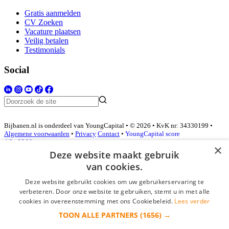
Gratis aanmelden
CV Zoeken
Vacature plaatsen
Veilig betalen
Testimonials
Social
Bijbanen.nl is onderdeel van YoungCapital • © 2026 • KvK nr: 34330199 •
Algemene voorwaarden
•
Privacy
Contact
•
YoungCapital score
4.3 - 3366 reviews
×
Deze website maakt gebruik
van cookies.
Inloggen als bedrijf
Deze website gebruikt cookies om uw gebruikerservaring te
verbeteren. Door onze website te gebruiken, stemt u in met alle
E-mail
*
cookies in overeenstemming met ons Cookiebeleid.
Lees verder
TOON ALLE PARTNERS
(1656) →
Wachtwoord