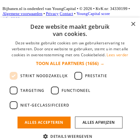
Bijbanen.nl is onderdeel van YoungCapital • © 2026 • KvK nr: 34330199 •
Algemene voorwaarden
•
Privacy
Contact
•
YoungCapital score
4.3 - 3366 reviews
×
Deze website maakt gebruik
van cookies.
Inloggen als bedrijf
Deze website gebruikt cookies om uw gebruikerservaring te
verbeteren. Door onze website te gebruiken, stemt u in met alle
E-mail
*
cookies in overeenstemming met ons Cookiebeleid.
Lees verder
TOON ALLE PARTNERS
(1656) →
Wachtwoord
STRIKT NOODZAKELIJK
PRESTATIE
login gegevens onthouden
Wachtwoord vergeten?
login
TARGETING
FUNCTIONEEL
Bedrijf aanmelden
NIET-GECLASSIFICEERD
Na het aanmelden kun je meteen je vacature plaatsen en heb je je
nieuwe collega/werknemer zo gevonden!
ALLES ACCEPTEREN
ALLES AFWIJZEN
Heb je nog geen gratis bedrijfsprofiel?
DETAILS WEERGEVEN