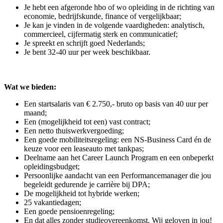
Je hebt een afgeronde hbo of wo opleiding in de richting van
economie, bedrijfskunde, finance of vergelijkbaar;
Je kan je vinden in de volgende vaardigheden: analytisch,
commercieel, cijfermatig sterk en communicatief;
Je spreekt en schrijft goed Nederlands;
Je bent 32-40 uur per week beschikbaar.
Wat we bieden:
Een startsalaris van € 2.750,- bruto op basis van 40 uur per
maand;
Een (mogelijkheid tot een) vast contract;
Een netto thuiswerkvergoeding;
Een goede mobiliteitsregeling: een NS-Business Card én de
keuze voor een leaseauto met tankpas;
Deelname aan het Career Launch Program en een onbeperkt
opleidingsbudget;
Persoonlijke aandacht van een Performancemanager die jou
begeleidt gedurende je carrière bij DPA;
De mogelijkheid tot hybride werken;
25 vakantiedagen;
Een goede pensioenregeling;
En dat alles zonder studieovereenkomst. Wij geloven in jou!