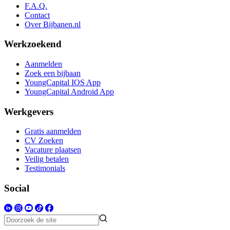
F.A.Q.
Contact
Over Bijbanen.nl
Werkzoekend
Aanmelden
Zoek een bijbaan
YoungCapital IOS App
YoungCapital Android App
Werkgevers
Gratis aanmelden
CV Zoeken
Vacature plaatsen
Veilig betalen
Testimonials
Social