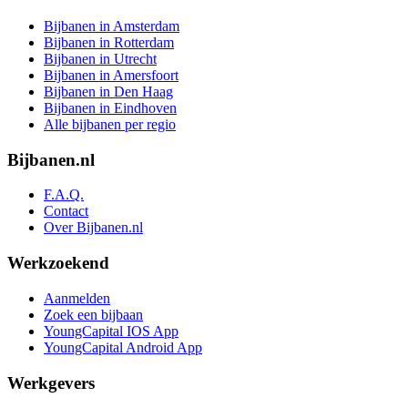
Bijbanen in Amsterdam
Bijbanen in Rotterdam
Bijbanen in Utrecht
Bijbanen in Amersfoort
Bijbanen in Den Haag
Bijbanen in Eindhoven
Alle bijbanen per regio
Bijbanen.nl
F.A.Q.
Contact
Over Bijbanen.nl
Werkzoekend
Aanmelden
Zoek een bijbaan
YoungCapital IOS App
YoungCapital Android App
Werkgevers