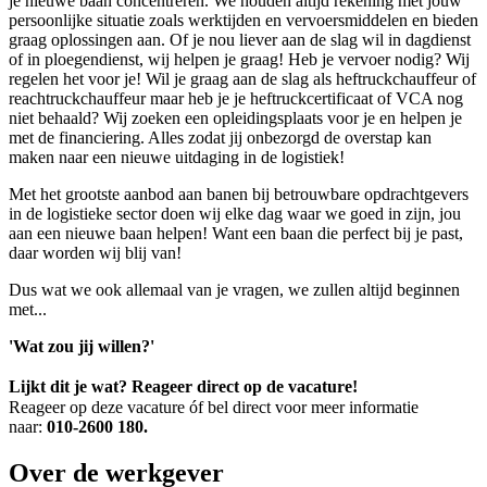
je nieuwe baan concentreren. We houden altijd rekening met jouw
persoonlijke situatie zoals werktijden en vervoersmiddelen en bieden
graag oplossingen aan. Of je nou liever aan de slag wil in dagdienst
of in ploegendienst, wij helpen je graag! Heb je vervoer nodig? Wij
regelen het voor je! Wil je graag aan de slag als heftruckchauffeur of
reachtruckchauffeur maar heb je je heftruckcertificaat of VCA nog
niet behaald? Wij zoeken een opleidingsplaats voor je en helpen je
met de financiering. Alles zodat jij onbezorgd de overstap kan
maken naar een nieuwe uitdaging in de logistiek!
Met het grootste aanbod aan banen bij betrouwbare opdrachtgevers
in de logistieke sector doen wij elke dag waar we goed in zijn, jou
aan een nieuwe baan helpen! Want een baan die perfect bij je past,
daar worden wij blij van!
Dus wat we ook allemaal van je vragen, we zullen altijd beginnen
met...
'Wat zou jij willen?'
Lijkt dit je wat? Reageer direct op de vacature!
Reageer op deze vacature óf bel direct voor meer informatie
naar:
010-2600 180.
Over de werkgever