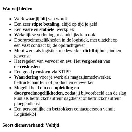
Wat wij bieden
Werk waar jij
blij
van wordt
Een zeer
stipte betaling
, altijd op tijd je geld
Een
vaste
en
stabiele
werkplek
Wekelijkse
verloning, maandelijks kan ook
Doorgroeimogelijkheden in de logistiek, met uitzicht op
een
vast
contract bij de opdrachtgever
Mooi werk als logistiek medewerker
dichtbij
huis, indien
gewenst
Het regelen van vervoer en evt. Het
vergoeden
van
de
reiskosten
Een goed
pensioen
via STIPP
Waardering
voor je werk als magazijnmedewerker,
heftruckchauffeur of productiemedewerker
Mogelijkheid om een
opleiding en
doorgroeimogelijkheden,
zodat jij bijvoorbeeld aan de slag
kunt als heftruckchauffeur dagdienst of heftruckchauffeur
ploegendienst
Een persoonlijke en
betrokken
contactpersoon vanuit
Logistiek24
Soort dienstverband: Voltijd