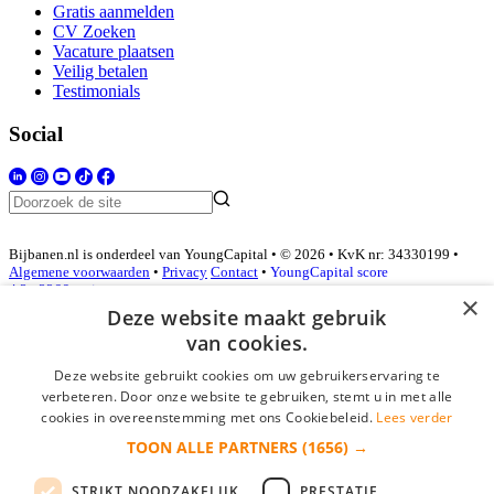
Gratis aanmelden
CV Zoeken
Vacature plaatsen
Veilig betalen
Testimonials
Social
Bijbanen.nl is onderdeel van YoungCapital • © 2026 • KvK nr: 34330199 •
Algemene voorwaarden
•
Privacy
Contact
•
YoungCapital score
4.3 - 3366 reviews
×
Deze website maakt gebruik
van cookies.
Inloggen als bedrijf
Deze website gebruikt cookies om uw gebruikerservaring te
verbeteren. Door onze website te gebruiken, stemt u in met alle
E-mail
*
cookies in overeenstemming met ons Cookiebeleid.
Lees verder
TOON ALLE PARTNERS
(1656) →
Wachtwoord
STRIKT NOODZAKELIJK
PRESTATIE