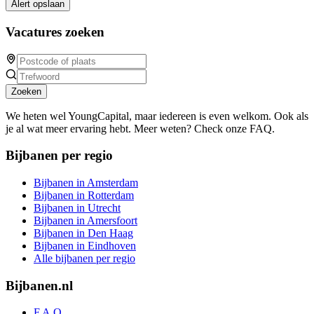
Alert opslaan
Vacatures zoeken
Zoeken
We heten wel YoungCapital, maar iedereen is even welkom. Ook als
je al wat meer ervaring hebt. Meer weten? Check onze FAQ.
Bijbanen per regio
Bijbanen in Amsterdam
Bijbanen in Rotterdam
Bijbanen in Utrecht
Bijbanen in Amersfoort
Bijbanen in Den Haag
Bijbanen in Eindhoven
Alle bijbanen per regio
Bijbanen.nl
F.A.Q.