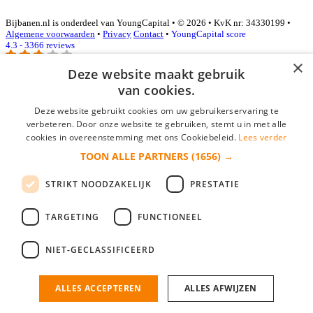
Bijbanen.nl is onderdeel van YoungCapital • © 2026 • KvK nr: 34330199 •
Algemene voorwaarden
•
Privacy
Contact
•
YoungCapital score
4.3 - 3366 reviews
×
Deze website maakt gebruik
van cookies.
Inloggen als bedrijf
Deze website gebruikt cookies om uw gebruikerservaring te
E-mail
*
verbeteren. Door onze website te gebruiken, stemt u in met alle
cookies in overeenstemming met ons Cookiebeleid.
Lees verder
TOON ALLE PARTNERS
(1656) →
Wachtwoord
STRIKT NOODZAKELIJK
PRESTATIE
login gegevens onthouden
Wachtwoord vergeten?
login
TARGETING
FUNCTIONEEL
Bedrijf aanmelden
NIET-GECLASSIFICEERD
Na het aanmelden kun je meteen je vacature plaatsen en heb je je
nieuwe collega/werknemer zo gevonden!
ALLES ACCEPTEREN
ALLES AFWIJZEN
Heb je nog geen gratis bedrijfsprofiel?