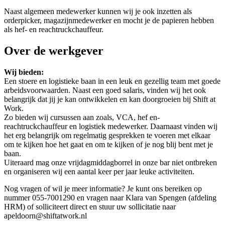
Naast algemeen medewerker kunnen wij je ook inzetten als
orderpicker, magazijnmedewerker en mocht je de papieren hebben
als hef- en reachtruckchauffeur.
Over de werkgever
Wij bieden:
Een stoere en logistieke baan in een leuk en gezellig team met goede
arbeidsvoorwaarden. Naast een goed salaris, vinden wij het ook
belangrijk dat jij je kan ontwikkelen en kan doorgroeien bij Shift at
Work.
Zo bieden wij cursussen aan zoals, VCA, hef en-
reachtruckchauffeur en logistiek medewerker. Daarnaast vinden wij
het erg belangrijk om regelmatig gesprekken te voeren met elkaar
om te kijken hoe het gaat en om te kijken of je nog blij bent met je
baan.
Uiteraard mag onze vrijdagmiddagborrel in onze bar niet ontbreken
en organiseren wij een aantal keer per jaar leuke activiteiten.
Nog vragen of wil je meer informatie? Je kunt ons bereiken op
nummer 055-7001290 en vragen naar Klara van Spengen (afdeling
HRM) of solliciteert direct en stuur uw sollicitatie naar
apeldoorn@shiftatwork.nl