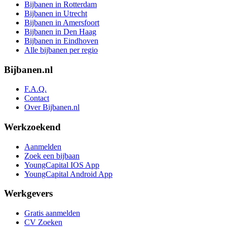
Bijbanen in Rotterdam
Bijbanen in Utrecht
Bijbanen in Amersfoort
Bijbanen in Den Haag
Bijbanen in Eindhoven
Alle bijbanen per regio
Bijbanen.nl
F.A.Q.
Contact
Over Bijbanen.nl
Werkzoekend
Aanmelden
Zoek een bijbaan
YoungCapital IOS App
YoungCapital Android App
Werkgevers
Gratis aanmelden
CV Zoeken