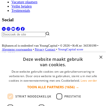
Vacature plaatsen
Veilig betalen
Testimonials
Social
Bijbanen.nl is onderdeel van YoungCapital • © 2026 • KvK nr: 34330199 •
Algemene voorwaarden
•
Privacy
Contact
•
YoungCapital score
4.3 - 3366 reviews
×
Deze website maakt gebruik
van cookies.
Inloggen als bedrijf
Deze website gebruikt cookies om uw gebruikerservaring te
verbeteren. Door onze website te gebruiken, stemt u in met alle
E-mail
*
cookies in overeenstemming met ons Cookiebeleid.
Lees verder
TOON ALLE PARTNERS
(1656) →
Wachtwoord
STRIKT NOODZAKELIJK
PRESTATIE
login gegevens onthouden
Wachtwoord vergeten?