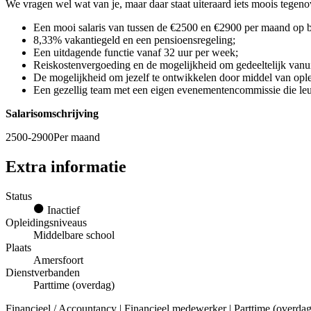
We vragen wel wat van je, maar daar staat uiteraard iets moois tegeno
Een mooi salaris van tussen de €2500 en €2900 per maand op b
8,33% vakantiegeld en een pensioensregeling;
Een uitdagende functie vanaf 32 uur per week;
Reiskostenvergoeding en de mogelijkheid om gedeeltelijk vanui
De mogelijkheid om jezelf te ontwikkelen door middel van opl
Een gezellig team met een eigen evenementencommissie die leuke
Salarisomschrijving
2500-2900Per maand
Extra informatie
Status
Inactief
Opleidingsniveaus
Middelbare school
Plaats
Amersfoort
Dienstverbanden
Parttime (overdag)
Financieel / Accountancy | Financieel medewerker | Parttime (overdag