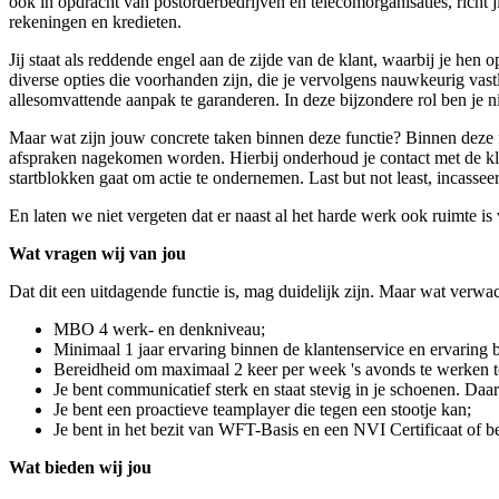
ook in opdracht van postorderbedrijven en telecomorganisaties, richt 
rekeningen en kredieten.
Jij staat als reddende engel aan de zijde van de klant, waarbij je hen
diverse opties die voorhanden zijn, die je vervolgens nauwkeurig vas
allesomvattende aanpak te garanderen. In deze bijzondere rol ben je n
Maar wat zijn jouw concrete taken binnen deze functie? Binnen deze fu
afspraken nagekomen worden. Hierbij onderhoud je contact met de klant,
startblokken gaat om actie te ondernemen. Last but not least, incassee
En laten we niet vergeten dat er naast al het harde werk ook ruimte is
Wat vragen wij van jou
Dat dit een uitdagende functie is, mag duidelijk zijn. Maar wat verwa
MBO 4 werk- en denkniveau;
Minimaal 1 jaar ervaring binnen de klantenservice en ervaring 
Bereidheid om maximaal 2 keer per week 's avonds te werken t
Je bent communicatief sterk en staat stevig in je schoenen. Daa
Je bent een proactieve teamplayer die tegen een stootje kan;
Je bent in het bezit van WFT-Basis en een NVI Certificaat of be
Wat bieden wij jou