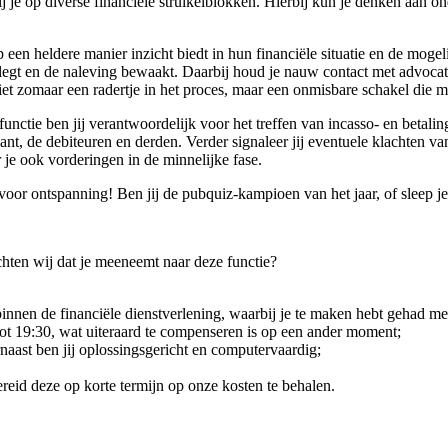
jij je op diverse financiële struikelblokken. Hierbij kun je denken aan
 op een heldere manier inzicht biedt in hun financiële situatie en de mo
tlegt en de naleving bewaakt. Daarbij houd je nauw contact met advocat
iet zomaar een radertje in het proces, maar een onmisbare schakel die m
nctie ben jij verantwoordelijk voor het treffen van incasso- en betali
 de debiteuren en derden. Verder signaleer jij eventuele klachten van k
r je ook vorderingen in de minnelijke fase.
 voor ontspanning! Ben jij de pubquiz-kampioen van het jaar, of sleep j
chten wij dat je meeneemt naar deze functie?
binnen de financiële dienstverlening, waarbij je te maken hebt gehad 
ot 19:30, wat uiteraard te compenseren is op een ander moment;
rnaast ben jij oplossingsgericht en computervaardig;
reid deze op korte termijn op onze kosten te behalen.