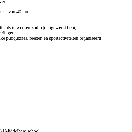
ver!
asis van 40 uur;
t huis te werken zodra je ingewerkt bent;
eidingen;
 pubquizzes, feesten en sportactiviteiten organiseert!
) | Middelbare school