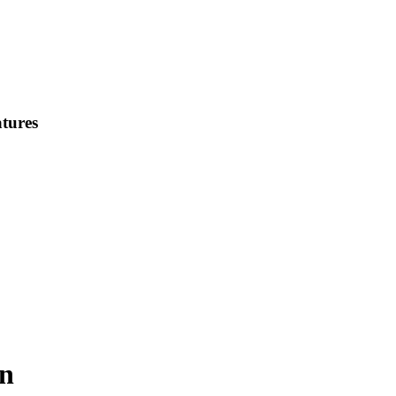
tures
en