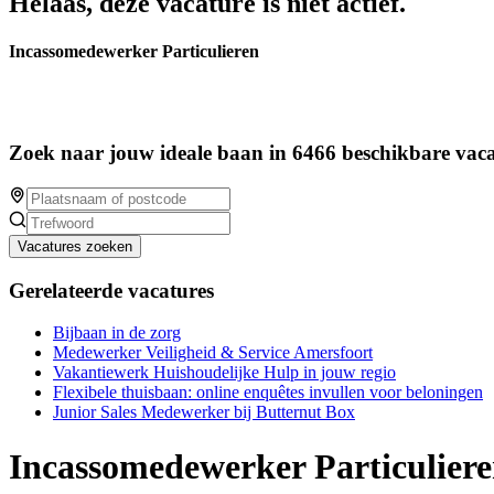
Helaas, deze vacature is niet actief.
Incassomedewerker Particulieren
Zoek naar jouw ideale baan in 6466 beschikbare vaca
Vacatures zoeken
Gerelateerde vacatures
Bijbaan in de zorg
Medewerker Veiligheid & Service Amersfoort
Vakantiewerk Huishoudelijke Hulp in jouw regio
Flexibele thuisbaan: online enquêtes invullen voor beloningen
Junior Sales Medewerker bij Butternut Box
Incassomedewerker Particulier