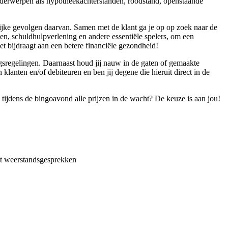
 onderwerpen als hypotheekachterstanden, roodstand, openstaande
gelijke gevolgen daarvan. Samen met de klant ga je op op zoek naar de
en, schuldhulpverlening en andere essentiële spelers, om een
et bijdraagt aan een betere financiële gezondheid!
ngsregelingen. Daarnaast houd jij nauw in de gaten of gemaakte
lanten en/of debiteuren en ben jij degene die hieruit direct in de
e tijdens de bingoavond alle prijzen in de wacht? De keuze is aan jou!
met weerstandsgesprekken