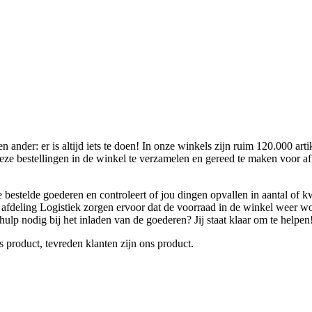
der: er is altijd iets te doen! In onze winkels zijn ruim 120.000 artik
deze bestellingen in de winkel te verzamelen en gereed te maken voor 
 bestelde goederen en controleert of jou dingen opvallen in aantal of kw
e afdeling Logistiek zorgen ervoor dat de voorraad in de winkel weer wo
r hulp nodig bij het inladen van de goederen? Jij staat klaar om te helpen
ons product, tevreden klanten zijn ons product.