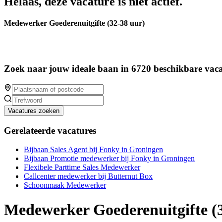
Helaas, deze vacature is niet actief.
Medewerker Goederenuitgifte (32-38 uur)
Zoek naar jouw ideale baan in 6720 beschikbare vaca
Vacatures zoeken
Gerelateerde vacatures
Bijbaan Sales Agent bij Fonky in Groningen
Bijbaan Promotie medewerker bij Fonky in Groningen
Flexibele Parttime Sales Medewerker
Callcenter medewerker bij Butternut Box
Schoonmaak Medewerker
Medewerker Goederenuitgifte (