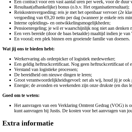
Een contract voor een vast aantal uren per week, voor de duur 
Resultaat(afhankelijke) bonus (o.b.v. Het organisatieresultaat);
Reiskostenvergoeding: reis je met het openbaar vervoer (2e kla
vergoeding van €9,20 netto per dag (wanneer je enkele reis min
Interne opleidings- en ontwikkelingsmogelijkheden;
Pensioenregeling; je wil er waarschijnlijk nog niet aan denken
Een vers bereide (door de baas betaalde) maaltijd indien je van '
En vooral; een plek binnen een groeiende familie van doeners.
Wat jij ons te bieden hebt:
Werkervaring als orderpicker of logistiek medewerker;
Een geldig heftruckcertificaat. Nog geen heftruckcertificaat 
Verstand van logistieke processen;
De bereidheid om nieuwe dingen te leren;
Groot verantwoordelijkheidsgevoel: net als wij, houd jij je ook 
Energie; de avonden en weekenden zijn onze drukste (en dus leuk
Goed om te weten:
Het aanvragen van een Verklaring Omtrent Gedrag (VOG) is on
kunt aanvragen bij Justis. De kosten voor het aanvragen van jo
Extra informatie