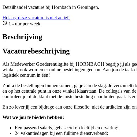
Detailhandel vacature bij Hornbach in Groningen.
Helaas, deze vacature is niet actief.
1 - uur per week
Beschrijving
Vacaturebeschrijving
Als Medewerker Goederenuitgifte bij HORNBACH begrijp jij als geen an
winkels, ook worden er online bestellingen gedaan. Aan jou de taak 
logistiek centrum in één!
Zodra de bestellingen binnenkomen, ga je aan de slag. Je verzamelt de
en op het centrale punt in onze winkel klaarstaan. De collega's van d
controleer je of de klant met de juiste bestelling naar buiten gaat. Is e
En zo lever jij een bijdrage aan onze filosofie: niet de artikelen zijn 
Wat we jou te bieden hebben:
Een passend salaris, gebaseerd op leeftijd en ervaring;
24 vakantiedagen bij een fulltime dienstverband;