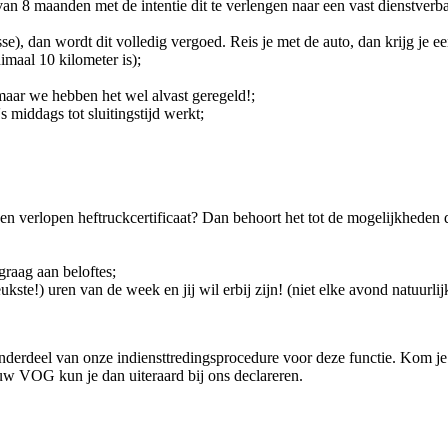
van 8 maanden met de intentie dit te verlengen naar een vast dienstverb
sse), dan wordt dit volledig vergoed. Reis je met de auto, dan krijg j
imaal 10 kilometer is);
 maar we hebben het wel alvast geregeld!;
s middags tot sluitingstijd werkt;
of een verlopen heftruckcertificaat? Dan behoort het tot de mogelijkh
graag aan beloftes;
ste!) uren van de week en jij wil erbij zijn! (niet elke avond natuurlij
derdeel van onze indiensttredingsprocedure voor deze functie. Kom j
uw VOG kun je dan uiteraard bij ons declareren.