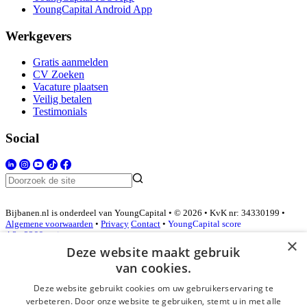
YoungCapital Android App
Werkgevers
Gratis aanmelden
CV Zoeken
Vacature plaatsen
Veilig betalen
Testimonials
Social
Bijbanen.nl is onderdeel van YoungCapital • © 2026 • KvK nr: 34330199 •
Algemene voorwaarden
•
Privacy
Contact
•
YoungCapital score
4.3 - 3366 reviews
×
Deze website maakt gebruik
van cookies.
Inloggen als bedrijf
Deze website gebruikt cookies om uw gebruikerservaring te
verbeteren. Door onze website te gebruiken, stemt u in met alle