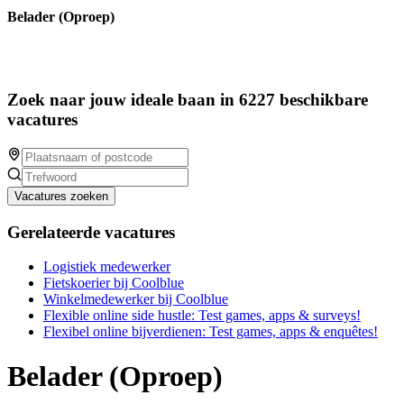
Belader (Oproep)
Zoek naar jouw ideale baan in 6227 beschikbare
vacatures
Vacatures zoeken
Gerelateerde vacatures
Logistiek medewerker
Fietskoerier bij Coolblue
Winkelmedewerker bij Coolblue
Flexible online side hustle: Test games, apps & surveys!
Flexibel online bijverdienen: Test games, apps & enquêtes!
Belader (Oproep)