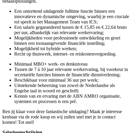
betaaloplossingen.
Een ontzettend uitdagende fulltime functie binnen een
innovatieve en dynamische omgeving, waarbij je een cruciale
rol speelt in het Management Team van ICS;
Een salaris gegarandeerd tussen de € 15,85 en € 22,64 bruto
per uur, afhankelijk van relevante werkervaring;
Mogelijkheden voor professionele ontwikkeling en groei
binnen een toonaangevende financiële instelling;
Mogelijkheid tot hybride werken;
Recht op thuiswerk, internet- en reiskostenvergoeding.
Minimaal MBO+ werk- en denkniveau
Tussen de 7 à 10 jaar relevante werkervaring, bij voorkeur in
secretariële functies binnen de financiële dienstverlening;
Beschikbaar voor minimaal 36 uur per week;
Uitstekende beheersing van zowel de Nederlandse als
Engelse taal in woord en geschrift;
Kennis van en ervaring met de ABN AMRO organisatie,
systemen en processen is een pré.
Ben jij klaar voor deze fantastische uitdaging? Maak je interesse
kenbaar via de rode knop en wij zullen snel met je in contact
komen! Tot snel!
Salarisomschrijving