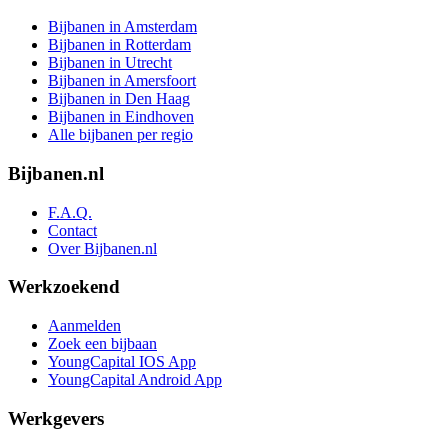
Bijbanen in Amsterdam
Bijbanen in Rotterdam
Bijbanen in Utrecht
Bijbanen in Amersfoort
Bijbanen in Den Haag
Bijbanen in Eindhoven
Alle bijbanen per regio
Bijbanen.nl
F.A.Q.
Contact
Over Bijbanen.nl
Werkzoekend
Aanmelden
Zoek een bijbaan
YoungCapital IOS App
YoungCapital Android App
Werkgevers