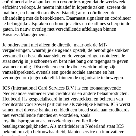
coördineert alle afspraken om ervoor te zorgen dat de werkweek
efficiënt verloopt. Je neemt initiatief in lopende zaken, screent de
mailbox, en handelt e-mails zelfstandig af of coördineert de
afhandeling met de betrokkenen. Daarnaast signaleer en coördineer
je belangrijke afspraken en houd je acties en deadlines scherp in de
gaten, in nauw overleg met verschillende afdelingen binnen
Business Management.
Je ondersteunt niet alleen de directie, maar ook de MT-
vergaderingen, waarbij je de agenda opstelt, de benodigde stukken
verzamelt en beschikbaar stelt, en de vergaderingen notuleert. Je
staat stevig in je schoenen en bent niet bang om tegengas te geven
wanneer nodig. Discretie en een flexibele werkhouding zijn
vanzelfsprekend, evenals een goede sociale antenne en het
vermogen om je gemakkelijk binnen de organisatie te bewegen.
ICS (International Card Services B.V.) is een toonaangevende
Nederlandse aanbieder van creditcards en andere betaalproducten.
Het bedrijf is gespecialiseerd in het verstrekken en beheren van
creditcards voor zowel particuliere als zakelijke klanten. ICS werkt
samen met diverse banken en biedt een breed scala aan creditcards
met verschillende functies en voordelen, zoals
loyaliteitsprogramma's, verzekeringen en flexibele
betalingsmogelijkheden. Als marktleider in Nederland staat ICS
bekend om zijn betrouwbaarheid, klantenservice en innovatieve