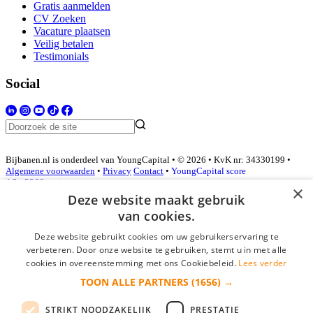
Gratis aanmelden
CV Zoeken
Vacature plaatsen
Veilig betalen
Testimonials
Social
Bijbanen.nl is onderdeel van YoungCapital • © 2026 • KvK nr: 34330199 •
Algemene voorwaarden
•
Privacy
Contact
•
YoungCapital score
4.3 - 3366 reviews
×
Deze website maakt gebruik
van cookies.
Inloggen als bedrijf
Deze website gebruikt cookies om uw gebruikerservaring te
verbeteren. Door onze website te gebruiken, stemt u in met alle
E-mail
*
cookies in overeenstemming met ons Cookiebeleid.
Lees verder
TOON ALLE PARTNERS
(1656) →
Wachtwoord
STRIKT NOODZAKELIJK
PRESTATIE