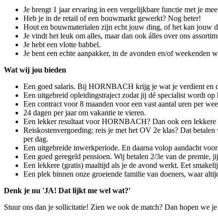
Je brengt 1 jaar ervaring in een vergelijkbare functie met je me
Heb je in de retail of een bouwmarkt gewerkt? Nog beter!
Hout en bouwmaterialen zijn echt jouw ding, of het kan jouw 
Je vindt het leuk om alles, maar dan ook álles over ons assortime
Je hebt een vlotte babbel.
Je bent een echte aanpakker, in de avonden en/of weekenden w
Wat wij jou bieden
Een goed salaris. Bij HORNBACH krijg je wat je verdient en du
Een uitgebreid opleidingstraject zodat jij dé specialist wordt o
Een contract voor 8 maanden voor een vast aantal uren per we
24 dagen per jaar om vakantie te vieren.
Een lekker resultaat voor HORNBACH? Dan ook een lekkere b
Reiskostenvergoeding: reis je met het OV 2e klas? Dat betalen
per dag.
Een uitgebreide inwerkperiode. En daarna volop aandacht voor 
Een goed geregeld pensioen. Wij betalen 2/3e van de premie, jij 
Een lekkere (gratis) maaltijd als je de avond werkt. Eet smakeli
Een plek binnen onze groeiende familie van doeners, waar altijd 
Denk je nu 'JA! Dat lijkt me wel wat?'
Stuur ons dan je sollicitatie! Zien we ook de match? Dan hopen we je 