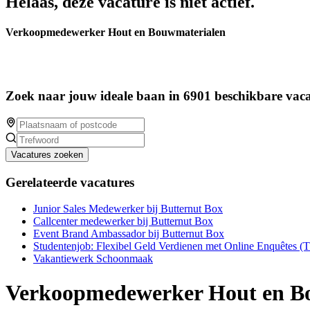
Helaas, deze vacature is niet actief.
Verkoopmedewerker Hout en Bouwmaterialen
Zoek naar jouw ideale baan in 6901 beschikbare vaca
Vacatures zoeken
Gerelateerde vacatures
Junior Sales Medewerker bij Butternut Box
Callcenter medewerker bij Butternut Box
Event Brand Ambassador bij Butternut Box
Studentenjob: Flexibel Geld Verdienen met Online Enquêtes (
Vakantiewerk Schoonmaak
Verkoopmedewerker Hout en B