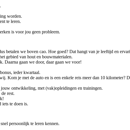
e.
ding worden.
nt te leren.
erken is voor jou geen probleem.
s betalen we boven cao. Hoe goed? Dat hangt van je leeftijd en ervari
p het gebied van hout en bouwmaterialen.
ek. Daarna gaan we door, daar gaan we voor!
onus, ieder kwartaal.
 wij. Kom je met de auto en is een enkele reis meer dan 10 kilometer? 
jouw ontwikkeling, met (vak)opleidingen en trainingen.
de rest.
jk!
iets te doen is.
snel persoonlijk te leren kennen.