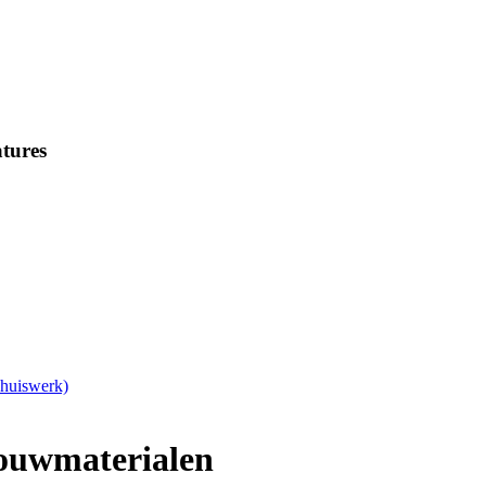
tures
Thuiswerk)
ouwmaterialen