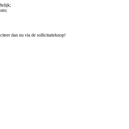
telijk;
auto;
teer dan nu via de sollicitatieknop!