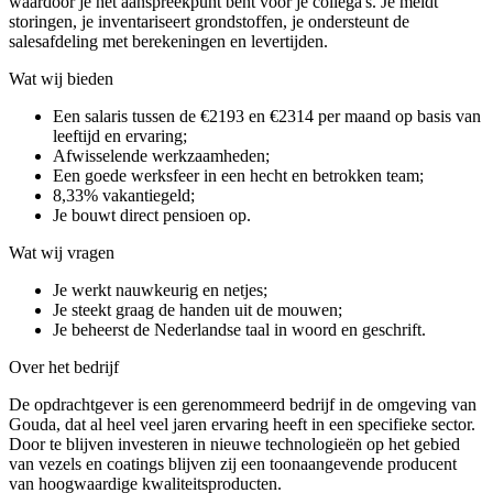
waardoor je het aanspreekpunt bent voor je collega's. Je meldt
storingen, je inventariseert grondstoffen, je ondersteunt de
salesafdeling met berekeningen en levertijden.
Wat wij bieden
Een salaris tussen de €2193 en €2314 per maand op basis van
leeftijd en ervaring;
Afwisselende werkzaamheden;
Een goede werksfeer in een hecht en betrokken team;
8,33% vakantiegeld;
Je bouwt direct pensioen op.
Wat wij vragen
Je werkt nauwkeurig en netjes;
Je steekt graag de handen uit de mouwen;
Je beheerst de Nederlandse taal in woord en geschrift.
Over het bedrijf
De opdrachtgever is een gerenommeerd bedrijf in de omgeving van
Gouda, dat al heel veel jaren ervaring heeft in een specifieke sector.
Door te blijven investeren in nieuwe technologieën op het gebied
van vezels en coatings blijven zij een toonaangevende producent
van hoogwaardige kwaliteitsproducten.