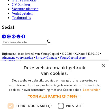
Gratis aanmelden
CV Zoeken
Vacature plaatsen
Veilig betalen
Testimonials
Social
Bijbanen.nl is onderdeel van YoungCapital • © 2026 • KvK nr: 34330199 •
Algemene voorwaarden
•
Privacy
Contact
•
YoungCapital score
4.3 - 3366 reviews
×
Deze website maakt gebruik
van cookies.
Inloggen als bedrijf
Deze website gebruikt cookies om uw gebruikerservaring te
verbeteren. Door onze website te gebruiken, stemt u in met alle
E-mail
*
cookies in overeenstemming met ons Cookiebeleid.
Lees verder
TOON ALLE PARTNERS
(1656) →
Wachtwoord
STRIKT NOODZAKELIJK
PRESTATIE
login gegevens onthouden