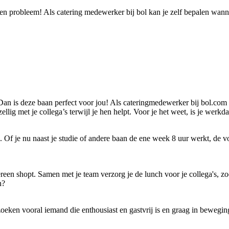
n probleem! Als catering medewerker bij bol kan je zelf bepalen wanne
an is deze baan perfect voor jou! Als cateringmedewerker bij bol.com zor
llig met je collega’s terwijl je hen helpt. Voor je het weet, is je werkd
. Of je nu naast je studie of andere baan de ene week 8 uur werkt, de v
reen shopt. Samen met je team verzorg je de lunch voor je collega's, z
h?
oeken vooral iemand die enthousiast en gastvrij is en graag in beweging 