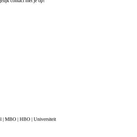
elijk contact met je op!
ool | MBO | HBO | Universiteit