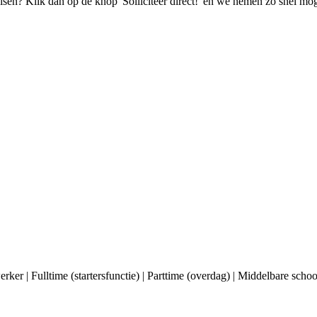
isen? Klik dan op de knop 'Solliciteer direct!' en we nemen zo snel mog
rker | Fulltime (startersfunctie) | Parttime (overdag) | Middelbare sch