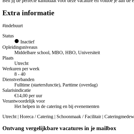
Ben jij de perfecte kandidaat voor deze vacature en voldoe je aan de e
Extra informatie
#indebuurt
Status
Inactief
Opleidingsniveaus
Middelbare school, MBO, HBO, Universiteit
Plaats
Utrecht
Werkuren per week
8 - 40
Dienstverbanden
Fulltime (startersfunctie), Parttime (overdag)
Salarisindicatie
€14,00 per uur
Verantwoordelijk voor
Het helpen in de catering en bij evenementen
Utrecht | Horeca / Catering | Schoonmaak / Facilitair | Cateringmedewe
Ontvang vergelijkbare vacatures in je mailbox