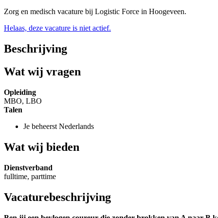
Zorg en medisch vacature bij Logistic Force in Hoogeveen.
Helaas, deze vacature is niet actief.
Beschrijving
Wat wij vragen
Opleiding
MBO, LBO
Talen
Je beheerst Nederlands
Wat wij bieden
Dienstverband
fulltime, parttime
Vacaturebeschrijving
Ben jij een bevlogen coureur die zonder brokken van A naar B ko