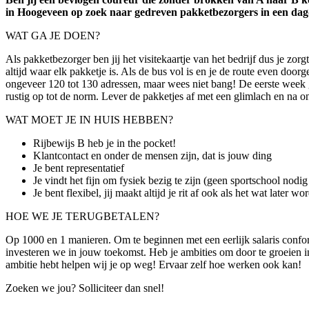
in Hoogeveen op zoek naar gedreven pakketbezorgers in een dagdi
WAT GA JE DOEN?
Als pakketbezorger ben jij het visitekaartje van het bedrijf dus je zorg
altijd waar elk pakketje is. Als de bus vol is en je de route even door
ongeveer 120 tot 130 adressen, maar wees niet bang! De eerste week 
rustig op tot de norm. Lever de pakketjes af met een glimlach en na on
WAT MOET JE IN HUIS HEBBEN?
Rijbewijs B heb je in the pocket!
Klantcontact en onder de mensen zijn, dat is jouw ding
Je bent representatief
Je vindt het fijn om fysiek bezig te zijn (geen sportschool nodig
Je bent flexibel, jij maakt altijd je rit af ook als het wat later wor
HOE WE JE TERUGBETALEN?
Op 1000 en 1 manieren. Om te beginnen met een eerlijk salaris confor
investeren we in jouw toekomst. Heb je ambities om door te groeien in j
ambitie hebt helpen wij je op weg! Ervaar zelf hoe werken ook kan!
Zoeken we jou? Solliciteer dan snel!