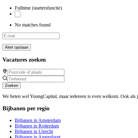
Fulltime (startersfunctie)
No matches found
Alert opslaan
Vacatures zoeken
Zoeken
We heten wel YoungCapital, maar iedereen is even welkom. Ook als 
Bijbanen per regio
Bijbanen in Amsterdam
Bijbanen in Rotterdam
Bijbanen in Utrecht
Bijbanen in Amersfoort