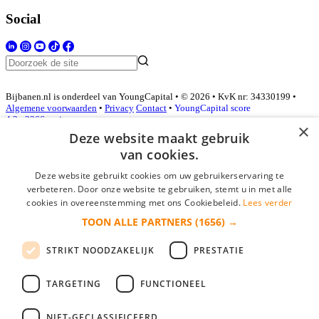
Social
Bijbanen.nl is onderdeel van YoungCapital • © 2026 • KvK nr: 34330199 •
Algemene voorwaarden
•
Privacy
Contact
•
YoungCapital score
4.3 - 3366 reviews
×
Deze website maakt gebruik
van cookies.
Inloggen als bedrijf
Deze website gebruikt cookies om uw gebruikerservaring te
verbeteren. Door onze website te gebruiken, stemt u in met alle
E-mail
*
cookies in overeenstemming met ons Cookiebeleid.
Lees verder
TOON ALLE PARTNERS
(1656) →
Wachtwoord
STRIKT NOODZAKELIJK
PRESTATIE
login gegevens onthouden
Wachtwoord vergeten?
login
TARGETING
FUNCTIONEEL
Bedrijf aanmelden
NIET-GECLASSIFICEERD