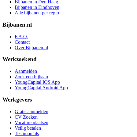
Bijbanen in Den Haag
Bijbanen in Eindhoven
Alle bijbanen per regio
Bijbanen.nl
F.A.Q.
Contact
Over Bijbanen.nl
Werkzoekend
Aanmelden
Zoek een bijbaan
YoungCapital IOS App
YoungCapital Android App
Werkgevers
Gratis aanmelden
CV Zoeken
Vacature plaatsen
Veilig betalen
Testimonials