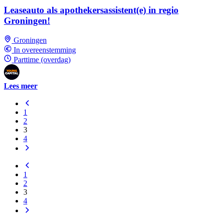
Leaseauto als apothekersassistent(e) in regio
Groningen!
Groningen
In overeenstemming
Parttime (overdag)
Lees meer
1
2
3
4
1
2
3
4