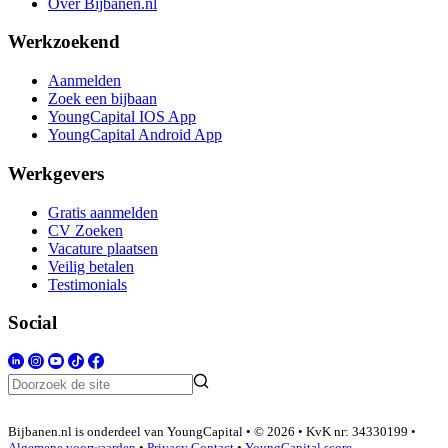
Over Bijbanen.nl
Werkzoekend
Aanmelden
Zoek een bijbaan
YoungCapital IOS App
YoungCapital Android App
Werkgevers
Gratis aanmelden
CV Zoeken
Vacature plaatsen
Veilig betalen
Testimonials
Social
Bijbanen.nl is onderdeel van YoungCapital • © 2026 • KvK nr: 34330199 •
Algemene voorwaarden
•
Privacy
Contact
•
YoungCapital score