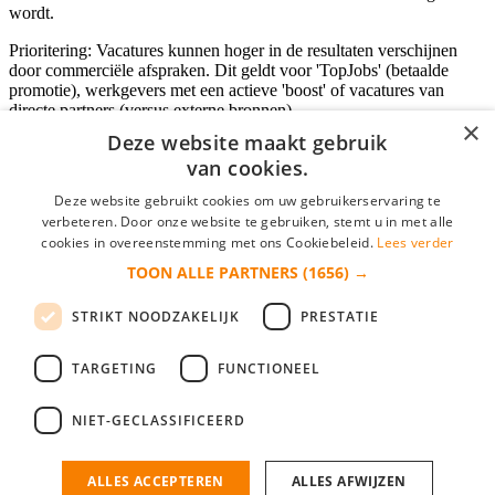
wordt.
Prioritering: Vacatures kunnen hoger in de resultaten verschijnen
door commerciële afspraken. Dit geldt voor 'TopJobs' (betaalde
promotie), werkgevers met een actieve 'boost' of vacatures van
directe partners (versus externe bronnen).
×
Deze website maakt gebruik
van cookies.
Inloggen als bedrijf
Deze website gebruikt cookies om uw gebruikerservaring te
verbeteren. Door onze website te gebruiken, stemt u in met alle
E-mail
*
cookies in overeenstemming met ons Cookiebeleid.
Lees verder
TOON ALLE PARTNERS
(1656) →
Wachtwoord
STRIKT NOODZAKELIJK
PRESTATIE
login gegevens onthouden
Wachtwoord vergeten?
login
TARGETING
FUNCTIONEEL
Bedrijf aanmelden
NIET-GECLASSIFICEERD
Na het aanmelden kun je meteen je vacature plaatsen en heb je je
nieuwe collega/werknemer zo gevonden!
ALLES ACCEPTEREN
ALLES AFWIJZEN