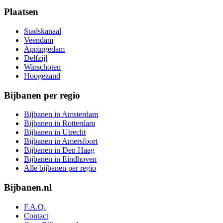
Plaatsen
Stadskanaal
Veendam
Appingedam
Delfzijl
Winschoten
Hoogezand
Bijbanen per regio
Bijbanen in Amsterdam
Bijbanen in Rotterdam
Bijbanen in Utrecht
Bijbanen in Amersfoort
Bijbanen in Den Haag
Bijbanen in Eindhoven
Alle bijbanen per regio
Bijbanen.nl
F.A.Q.
Contact