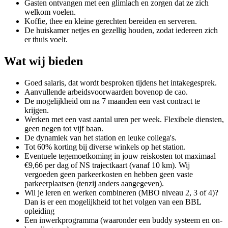
Gasten ontvangen met een glimlach en zorgen dat ze zich
welkom voelen.
Koffie, thee en kleine gerechten bereiden en serveren.
De huiskamer netjes en gezellig houden, zodat iedereen zich
er thuis voelt.
Wat wij bieden
Goed salaris, dat wordt besproken tijdens het intakegesprek.
Aanvullende arbeidsvoorwaarden bovenop de cao.
De mogelijkheid om na 7 maanden een vast contract te
krijgen.
Werken met een vast aantal uren per week. Flexibele diensten,
geen negen tot vijf baan.
De dynamiek van het station en leuke collega's.
Tot 60% korting bij diverse winkels op het station.
Eventuele tegemoetkoming in jouw reiskosten tot maximaal
€9,66 per dag of NS trajectkaart (vanaf 10 km). Wij
vergoeden geen parkeerkosten en hebben geen vaste
parkeerplaatsen (tenzij anders aangegeven).
Wil je leren en werken combineren (MBO niveau 2, 3 of 4)?
Dan is er een mogelijkheid tot het volgen van een BBL
opleiding
Een inwerkprogramma (waaronder een buddy systeem en on-