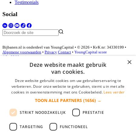
Testimonials
Social
Bijbanen.nl is onderdeel van YoungCapital • © 2026 • KvK nr: 34330199 •
Algemene voorwaarden
•
Privacy
Contact
•
YoungCapital score
4.3 - 3366 reviews
×
Deze website maakt gebruik
van cookies.
Inloggen als bedrijf
Deze website gebruikt cookies om uw gebruikerservaring te
verbeteren. Door onze website te gebruiken, stemt u in met alle
E-mail
*
cookies in overeenstemming met ons Cookiebeleid.
Lees verder
TOON ALLE PARTNERS
(1656) →
Wachtwoord
STRIKT NOODZAKELIJK
PRESTATIE
login gegevens onthouden
Wachtwoord vergeten?
login
TARGETING
FUNCTIONEEL