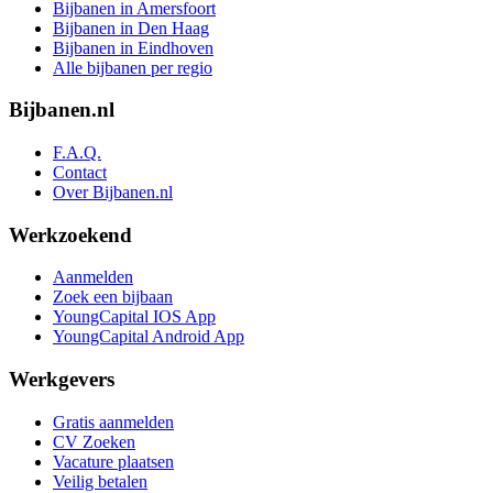
Bijbanen in Amersfoort
Bijbanen in Den Haag
Bijbanen in Eindhoven
Alle bijbanen per regio
Bijbanen.nl
F.A.Q.
Contact
Over Bijbanen.nl
Werkzoekend
Aanmelden
Zoek een bijbaan
YoungCapital IOS App
YoungCapital Android App
Werkgevers
Gratis aanmelden
CV Zoeken
Vacature plaatsen
Veilig betalen