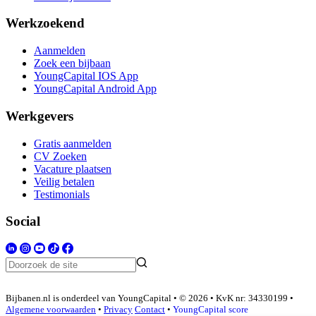
Werkzoekend
Aanmelden
Zoek een bijbaan
YoungCapital IOS App
YoungCapital Android App
Werkgevers
Gratis aanmelden
CV Zoeken
Vacature plaatsen
Veilig betalen
Testimonials
Social
Bijbanen.nl is onderdeel van YoungCapital • © 2026 • KvK nr: 34330199 •
Algemene voorwaarden
•
Privacy
Contact
•
YoungCapital score