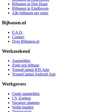
Bijbanen in Den Haag
Bijbanen in Eindhoven
Alle bijbanen per regio
Bijbanen.nl
F.A.Q.
Contact
Over Bijbanen.nl
Werkzoekend
Aanmelden
Zoek een bijbaan
YoungCapital IOS App
YoungCapital Android App
Werkgevers
Gratis aanmelden
CV Zoeken
Vacature plaatsen
Veilig betalen
Testimonials