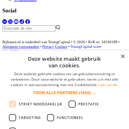
Social
Bijbanen.nl is onderdeel van YoungCapital • © 2026 • KvK nr: 34330199 •
Algemene voorwaarden
•
Privacy
Contact
•
YoungCapital score
4.3 - 3366 reviews
×
Deze website maakt gebruik
van cookies.
Inloggen als bedrijf
Deze website gebruikt cookies om uw gebruikerservaring te
verbeteren. Door onze website te gebruiken, stemt u in met alle
E-mail
*
cookies in overeenstemming met ons Cookiebeleid.
Lees verder
TOON ALLE PARTNERS
(1656) →
Wachtwoord
STRIKT NOODZAKELIJK
PRESTATIE
login gegevens onthouden
Wachtwoord vergeten?
login
TARGETING
FUNCTIONEEL
Bedrijf aanmelden