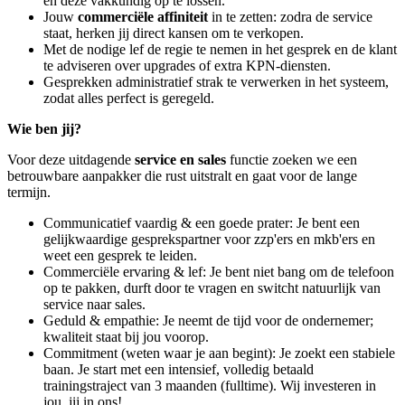
en deze vakkundig op te lossen.
Jouw
commerciële affiniteit
in te zetten: zodra de service
staat, herken jij direct kansen om te verkopen.
Met de nodige lef de regie te nemen in het gesprek en de klant
te adviseren over upgrades of extra KPN-diensten.
Gesprekken administratief strak te verwerken in het systeem,
zodat alles perfect is geregeld.
Wie ben jij?
Voor deze uitdagende
service en sales
functie zoeken we een
betrouwbare aanpakker die rust uitstralt en gaat voor de lange
termijn.
Communicatief vaardig & een goede prater: Je bent een
gelijkwaardige gesprekspartner voor zzp'ers en mkb'ers en
weet een gesprek te leiden.
Commerciële ervaring & lef: Je bent niet bang om de telefoon
op te pakken, durft door te vragen en switcht natuurlijk van
service naar sales.
Geduld & empathie: Je neemt de tijd voor de ondernemer;
kwaliteit staat bij jou voorop.
Commitment (weten waar je aan begint): Je zoekt een stabiele
baan. Je start met een intensief, volledig betaald
trainingstraject van 3 maanden (fulltime). Wij investeren in
jou, jij in ons!